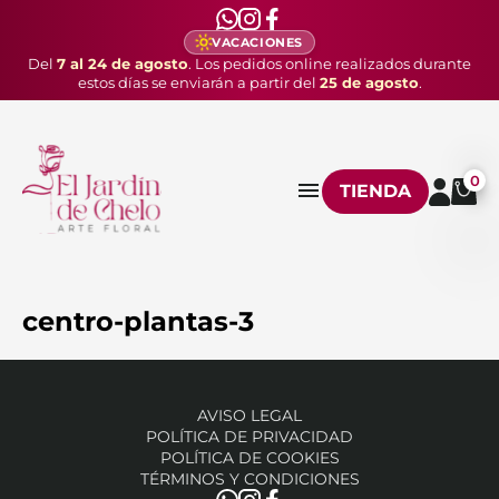
VACACIONES
Del
7 al 24 de agosto
. Los pedidos online realizados durante
estos días se enviarán a partir del
25 de agosto
.
0
TIENDA
centro-plantas-3
AVISO LEGAL
POLÍTICA DE PRIVACIDAD
POLÍTICA DE COOKIES
TÉRMINOS Y CONDICIONES