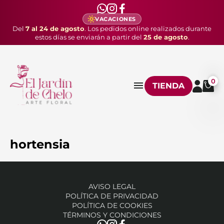
VACACIONES
Del
7 al 24 de agosto
. Los pedidos online realizados durante
estos días se enviarán a partir del
25 de agosto
.
0
TIENDA
hortensia
AVISO LEGAL
POLÍTICA DE PRIVACIDAD
POLÍTICA DE COOKIES
TÉRMINOS Y CONDICIONES