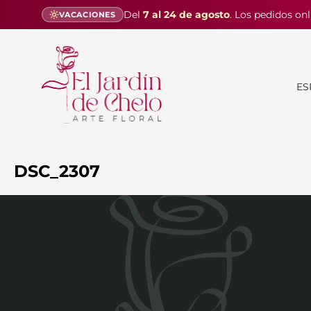
Del
7 al 24 de agosto
. Los pedidos onl
VACACIONES
ES
DSC_2307