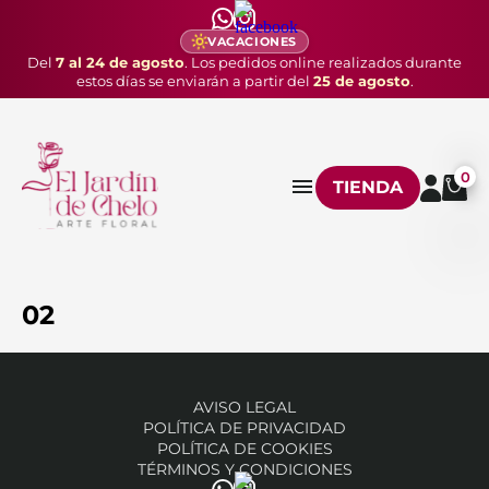
VACACIONES
Del
7 al 24 de agosto
. Los pedidos online realizados durante
estos días se enviarán a partir del
25 de agosto
.
0
TIENDA
02
AVISO LEGAL
POLÍTICA DE PRIVACIDAD
POLÍTICA DE COOKIES
TÉRMINOS Y CONDICIONES